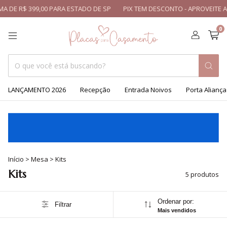
 DE R$ 399,00 PARA ESTADO DE SP
PIX TEM DESCONTO - APROVEITE A
0
LANÇAMENTO 2026
Recepção
Entrada Noivos
Porta Aliança
Início
>
Mesa
>
Kits
Kits
5 produtos
Ordenar por:
Filtrar
Mais vendidos