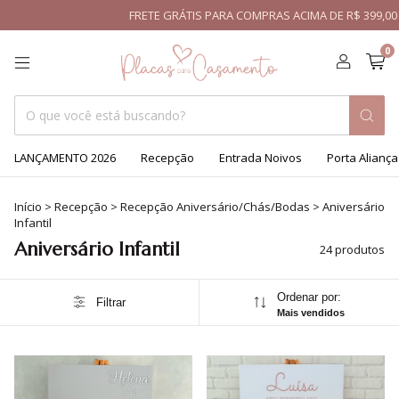
FRETE GRÁTIS PARA COMPRAS ACIMA DE R$ 399,00 PARA
0
LANÇAMENTO 2026
Recepção
Entrada Noivos
Porta Aliança
Início
>
Recepção
>
Recepção Aniversário/Chás/Bodas
>
Aniversário
Infantil
Aniversário Infantil
24 produtos
Ordenar por:
Filtrar
Mais vendidos