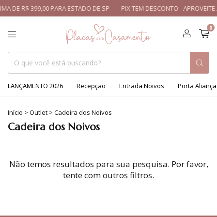
MA DE R$ 399,00 PARA ESTADO DE SP
PIX TEM DESCONTO - APROVEITE
0
LANÇAMENTO 2026
Recepção
Entrada Noivos
Porta Aliança
Início
>
Outlet
>
Cadeira dos Noivos
Cadeira dos Noivos
Não temos resultados para sua pesquisa. Por favor,
tente com outros filtros.